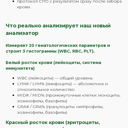
протокол CITO с результатом сразу после забора
крови.
Что реально анализирует наш новый
анализатор
Запишитесь
Измеряет 20 гематологических параметров и
на консультацию
строит 3 гистограммы (WBC, RBC, PLT).
и узнайте,
с чего
Белый росток крови (лейкоциты, система
начать обследование
иммунитета)
WBC (лейкоциты) — общий уровень
Если Вы не уверены, какой комплекс
выбрать, наш специалист поможет Вам
LYM# / LYM% (лимфоциты) — абсолютное и
определиться.
относительное количество
Подберите программу обследования на
MID# / MID% (промежуточные клетки: моноциты,
приеме
эозинофилы, базофилы)
GRA# / GRA% (гранулоциты: нейтрофилы,
эозинофилы, базофилы)
ЗАПИСАТЬСЯ НА КОНСУЛЬТАЦИЮ
Красный росток крови (эритроциты,