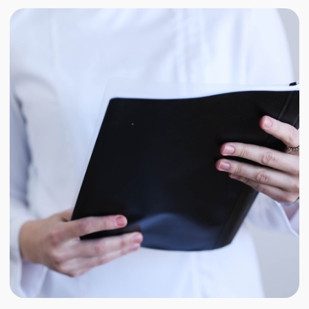
Блог
Карта сайта
Лицензия №Л041-01159-09/00335648 от 05.11.2019
Обращаем ваше внимание, что вся информация
на этом сайте, включая цены, предоставлена для
ознакомления и не является публичной офертой
(ст. 435, 437 ГК РФ). Диагноз и лечение назначает
только врач. Цены и услуги уточняйте в
регистратуре или контакт-центре.