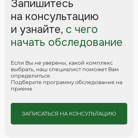
+7 (938) 038-44-48
vitamed09@mail.ru
369012, КЧР, г. Черкесск, ул. Парковая, 52
График работы: Пн. - Пт., с 08:00 до 18:00;
Сб., с 08:00 до 17:00; Вс., выходной.
MAX
WHATSAPP
ЗАПИСАТЬСЯ НА ПРИЕМ
ПЕРЕЗВОНИТЕ МНЕ
Политика конфиденциальности
Положение об оказании услуг
Положение
о защите, хранении, обработке и передаче
персональных данных