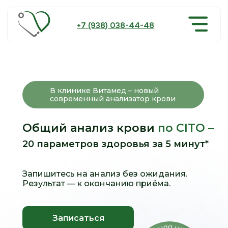
+7 (938) 038-44-48
В клинике Витамед – новый
современный анализатор крови
Общий анализ крови
по CITO –
20 параметров здоровья за 5 минут*
Главная
Направления
Чекапы
Цены
Врачи
Докуме
Акции
Отзыв
Запишитесь на анализ без ожидания.
Результат — к окончанию приёма.
Записаться