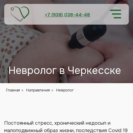
+7 (938) 038-44-48
Невролог в Черкесске
Главная
Направления
Чекапы
Цены
Врачи
Докуме
Постоянный стресс, хронический недосып и
Акции
Отзыв
Главная
Направления
Невролог
»
»
малоподвижный образ жизни, последствия Covid 19
привели к тому, что проблемы с ЦНС и
периферической нервной системой встречаются
даже у молодых людей, а после 30 лет многие
имеют уже несколько прогрессирующих
заболеваний или невралгий. Выявление отклонений
на ранних стадиях и в молодом возрасте
позволяет предотвратить развитие заболеваний и