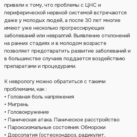
в большинстве случаев поддается воздействию
препаратами и процедурами.
К неврологу можно обратиться с такими
проблемами, как :
• Головная боль напряжения
• Мигрень
• Головокружение
• Паническая атака. Паническое расстройство
• Пароксизмальные состояния. Обмороки
• Дорсопатия (остеохондроз, радикулит,
межпозвоночная грыжа/протрузия,
спондилоартроз)
• Хроническая ишемия мозга (дисциркуляторная
энцефалопатия)
• Инсульт
Консультация
врача-невролога
Виды консультаций: