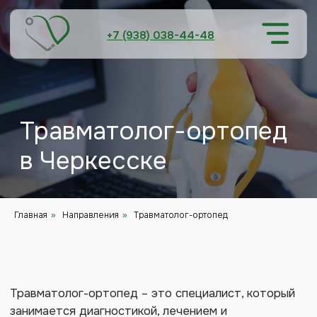
+7 (938) 038-44-48
Травматолог-ортопед
в Черкесске
Главная
Направления
Чекапы
Цены
Врачи
Докуме
Травматолог-ортопед – это специалист, который
Акции
Отзыв
Главная
Направления
Травматолог-ортопед
»
»
занимается диагностикой, лечением и
профилактикой заболеваний опорно-двигательного
аппарата. В его компетенцию входят как
травматические поражения, так и различные
патологии конечностей и позвоночника. Врач
проводит консультативный прием, где
осуществляет первичный осмотр пациентов и
составляет индивидуальный план лечения.