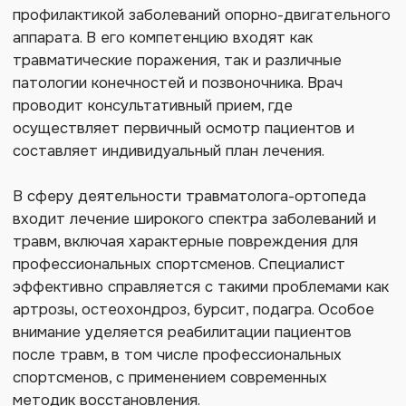
В сферу деятельности травматолога-ортопеда
входит лечение широкого спектра заболеваний и
травм, включая характерные повреждения для
профессиональных спортсменов. Специалист
эффективно справляется с такими проблемами как
артрозы, остеохондроз, бурсит, подагра. Особое
внимание уделяется реабилитации пациентов
после травм, в том числе профессиональных
спортсменов, с применением современных
методик восстановления.
Современная практика травматолога-ортопеда
включает в себя передовые методы лечения,
среди которых аппаратное лечение болевых
синдромов суставов и инновационная
плазмотерапия (PRP-терапия). Эти методики
позволяют добиться значительных результатов в
восстановлении суставной функции без
хирургического вмешательства.