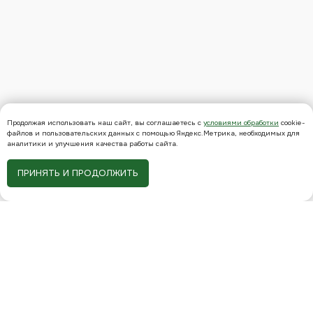
Продолжая использовать наш сайт, вы соглашаетесь с
условиями обработки
cookie-
файлов и пользовательских данных с помощью Яндекс.Метрика, необходимых для
аналитики и улучшения качества работы сайта.
ПРИНЯТЬ И ПРОДОЛЖИТЬ
Запишитесь
на консультацию
и узнайте,
с чего
начать обследование
Если Вы не уверены, какой комплекс
выбрать, наш специалист поможет Вам
определиться.