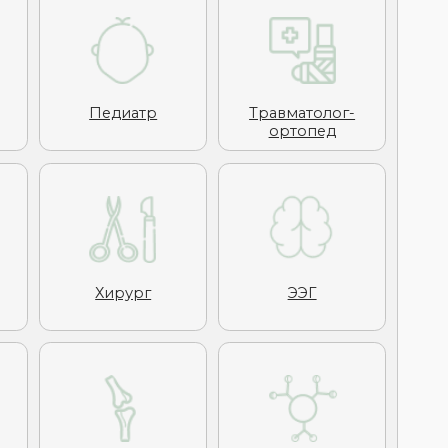
ирург
ЭЭГ
матолог
Невролог
предложить
я