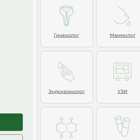
Эндокринолог
УЗИ
Х
Онколог
Гематолог
Рев
Мы всегда рады 
выгодные услови