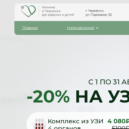
Клиника
г. Черкесск,
в Черкесске
ул. Парковая, 52
для взрослых и детей
Главная
Направления
Чекап
С 1 ПО 31 
-20%
НА У
Комплекс из УЗИ
4 080
4 органов
5100