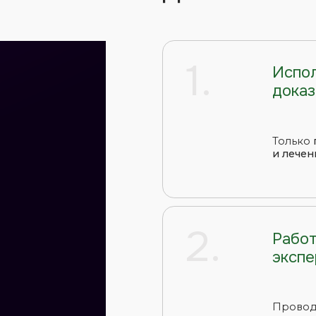
1.
доказательной
Только
проверенные
и лечения
, которые 
2.
Работаем на о
экспертного кл
Проводим диагностик
используют ведущие
3.
Сотрудничаем 
специалистами