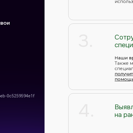
Наши врачи признаны
Также мы регулярно 
специалистов из дру
получить высококв
помощь в Черкесске
4.
Выявляем забо
на ранних стад
Комплексные програ
обследование за 1–2 
вовремя отследить с