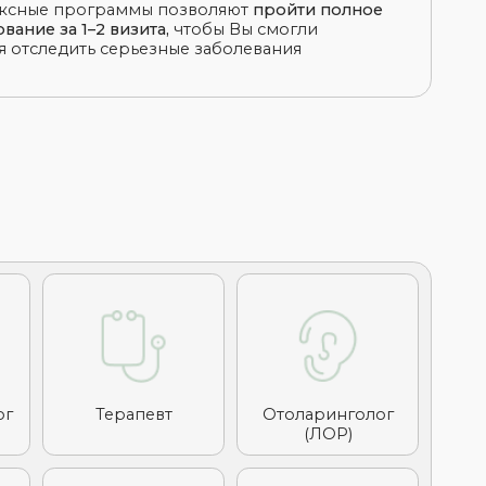
рапевт
Отоларинголог
(ЛОР)
едиатр
Травматолог-
ортопед