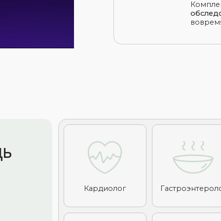
Кардиолог
Гастроэнтеролог
Те
Гинеколог
Маммолог
П