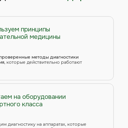
 медицины
 методы диагностики
действительно работают
борудовании
асса
у на аппаратах, которые
 клиники России
с лучшими