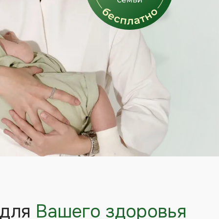
ашего здоровья
инципы