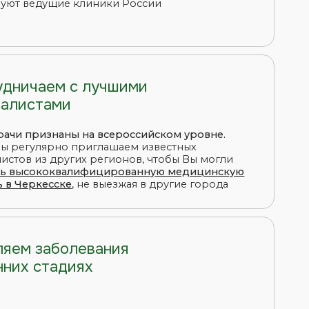
 на всероссийском уровне.
приглашаем известных
гих регионов, чтобы Вы могли
алифицированную медицинскую
, не выезжая в другие города
левания
иях
ммы позволяют
пройти полное
визита,
чтобы Вы смогли
ерьезные заболевания