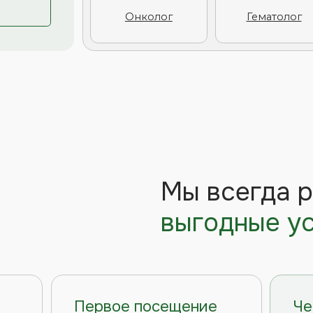
Первое посещение
Чекапы со с
Скидка 10% на первое
Чекапы со скидк
посещение
обследования на